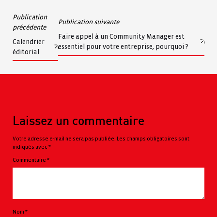
Navigation
Publication
Publication suivante
précédente
de
Faire appel à un Community Manager est
Calendrier
l’article
essentiel pour votre entreprise, pourquoi ?
éditorial
Laissez un commentaire
Votre adresse e-mail ne sera pas publiée.
Les champs obligatoires sont
indiqués avec
*
Commentaire
*
Nom
*