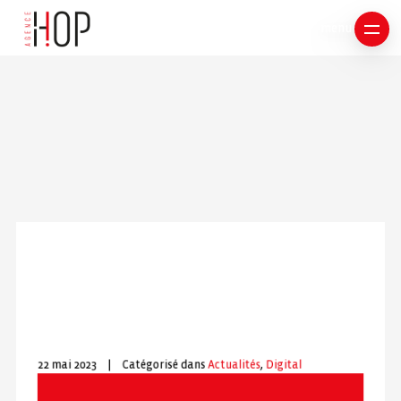
Aller
au
menu
contenu
5
C
O
N
S
22 mai 2023
|
Catégorisé dans
Actualités
,
Digital