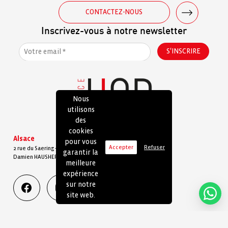
CONTACTEZ-NOUS
Inscrivez-vous à notre newsletter
Nous
utilisons
des
cookies
Alsace
pour vous
Accepter
Refuser
2 rue du Saering - 68500 GUEBWILLER
garantir la
Damien HAUSHERR : 06 10 81 09 23
meilleure
expérience
sur notre
site web.
Facebook
Instagram
Linkedin
MENTIONS LÉGALES
© Copyright 2026 @ Agence HOP !
Remonter