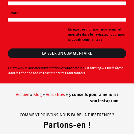
E-mail
*
Enregistrer mon nom, mon e-mail et
mon site dans le navigateur pour mon
prochain commentaire.
Ce site utilise Akismet pour réduire les indésirables.
En savoir plus sur la façon
dont les données de vos commentaires sont traitées
.
Accueil
»
Blog
»
Actualités
»
5 conseils pour améliorer
son Instagram
COMMENT POUVONS-NOUS FAIRE LA DIFFÉRENCE ?
Parlons-en !