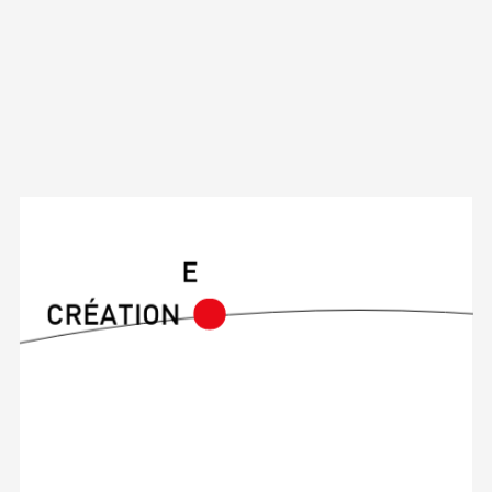
A
G
E
N
E
C
E
D
C
R
É
A
T
I
O
N