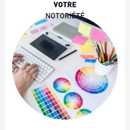
V
O
T
R
E
N
O
T
O
R
I
É
T
É