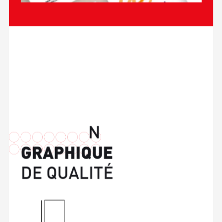
T
I
A
C
R
É
O
N
G
R
A
P
H
I
Q
U
E
D
E
Q
U
A
L
I
T
É