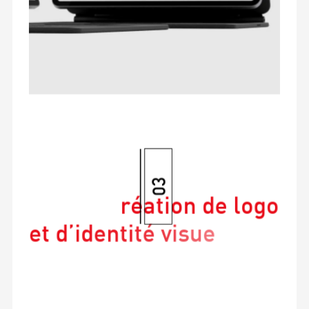
03
d
e
x
P
r
i
c
r
é
a
t
i
o
n
d
e
l
o
g
o
e
t
d
’
i
d
e
n
t
i
t
é
v
i
s
u
e
l
l
e
:
o
c
m
p
r
e
n
d
r
e
l
e
s
t
a
r
i
f
s