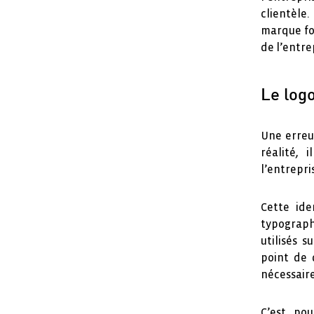
clientèle
marque fo
de l’entre
Le logo
Une erreu
réalité, 
l’entrepri
Cette ide
typographi
utilisés 
point de 
nécessaire
C’est po