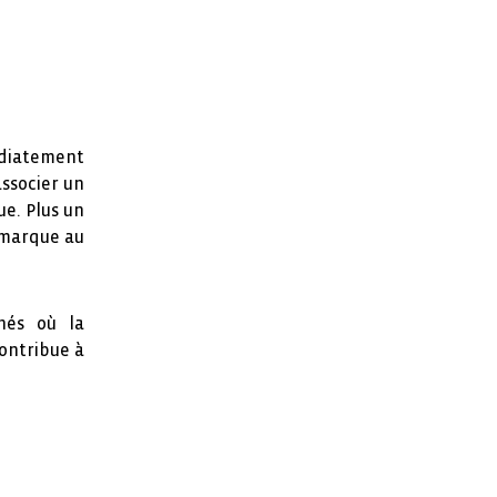
diatement
associer un
ue. Plus un
e marque au
hés où la
contribue à