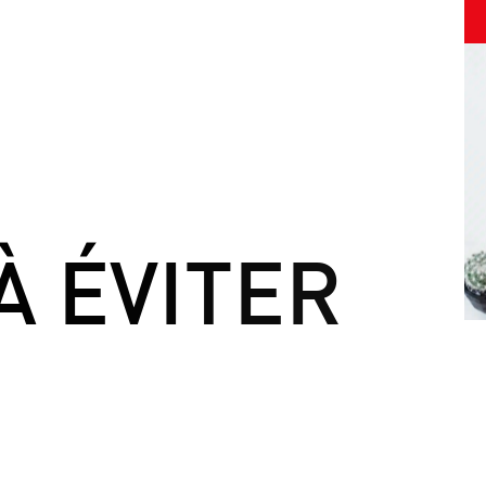
À
É
V
I
T
E
R