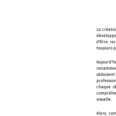
La créatio
développe
d’être re
toujours p
Aujourd’
notamment 
séduisen
professio
chaque id
compréhen
visuelle.
Alors, co