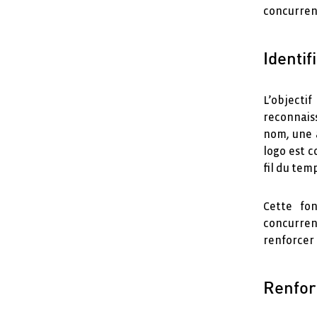
concurren
Identi
L’object
reconnaiss
nom, une a
logo est c
fil du tem
Cette fo
concurrenc
renforcer 
Renforc