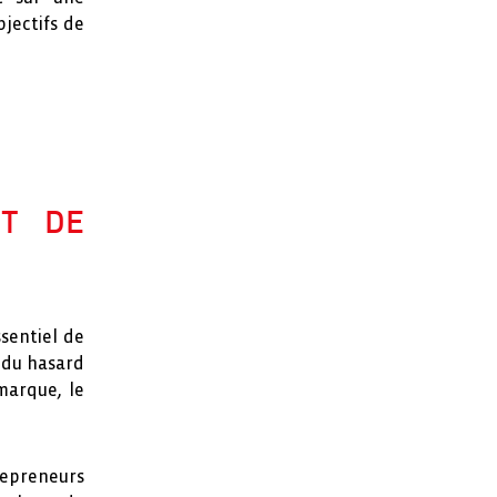
jectifs de
NT DE
ssentiel de
t du hasard
 marque, le
trepreneurs