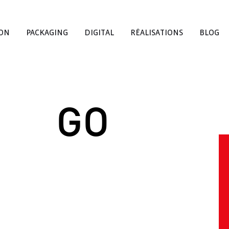
ION
PACKAGING
DIGITAL
RÉALISATIONS
BLOG
G
O
L
O