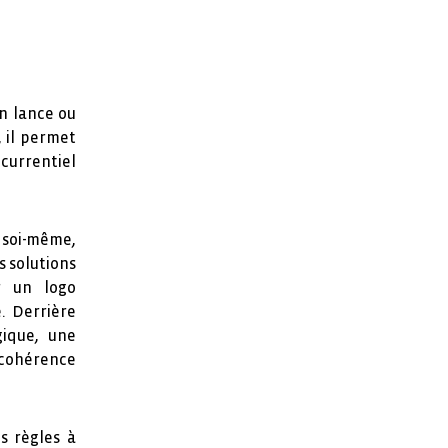
éation d'un logo professionnel passe par une
ion sur les couleurs, la typographie et l'identité
on lance ou
le de l'entreprise.
 il permet
currentiel
soi-même,
s solutions
r un logo
. Derrière
gique, une
 cohérence
s règles à