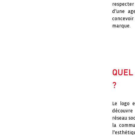
respecter 
d’une ag
concevoir 
marque.
QUEL
?
Le logo e
découvre 
réseau soc
la commun
l’esthétiq