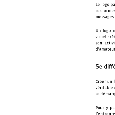
Le logo pa
ses formes
messages 
Un logo m
visuel cré
son activ
d’amateuri
Se dif
Créer un 
véritable 
se démarq
Pour y pa
l’entrepr