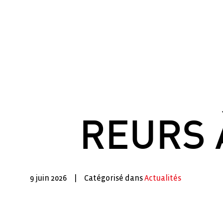
R
E
U
R
S
9 juin 2026
|
Catégorisé dans
Actualités