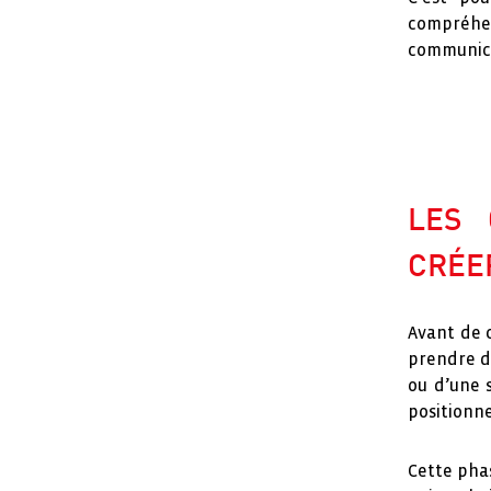
compréhen
communic
LES 
CRÉE
Avant de c
prendre du
ou d’une s
positionne
Cette phas