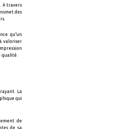
. À travers
ransmet des
rs.
ance qu’un
à valoriser
impression
 qualité.
rayant. La
aphique qui
nnement de
ntes de sa