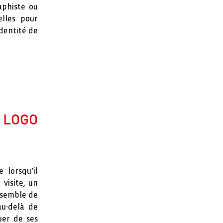
raphiste ou
lles pour
identité de
 LOGO
 lorsqu’il
visite, un
ensemble de
au-delà de
guer de ses