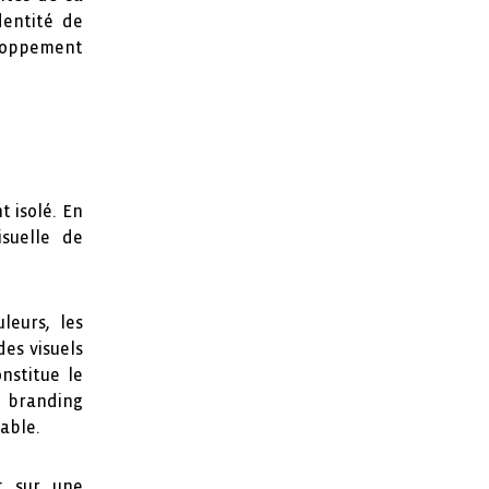
dentité de
eloppement
 isolé. En
isuelle de
leurs, les
des visuels
nstitue le
e branding
able.
t sur une